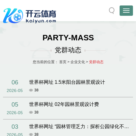
PARTY-MASS
党群动态
您当前的位置：
首页
>
企业文化
>
党群动态
06
世界杯网址 1.5米阳台园林景观设计
2026-05
38
05
世界杯网址 02年园林景观设计费
2026-05
38
03
世界杯网址 “园林管理乏力：探析公园绿化不足的原因”
2026-05
38