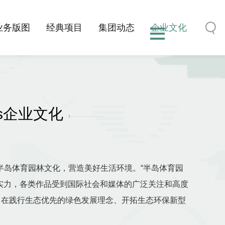
业务版图
经典项目
集团动态
企业文化
ts企业文化
岛体育园林文化，营造美好生活环境。“半岛体育园
技实力，各类作品受到国际社会和媒体的广泛关注和高度
，在践行生态优先的绿色发展理念、开拓生态环保新型