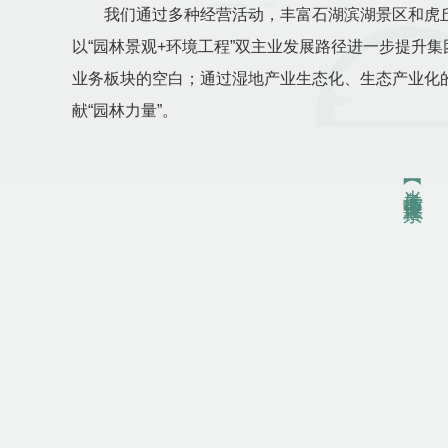
我们通过多种经营活动，丰富石湖滨湖景区和虎丘湿
以“园林景观+环境工程”双主业发展路径进一步提升
业务板块的空白；通过湿地产业生态化、生态产业化
献“园林力量”。
【半岛体育企业愿景】