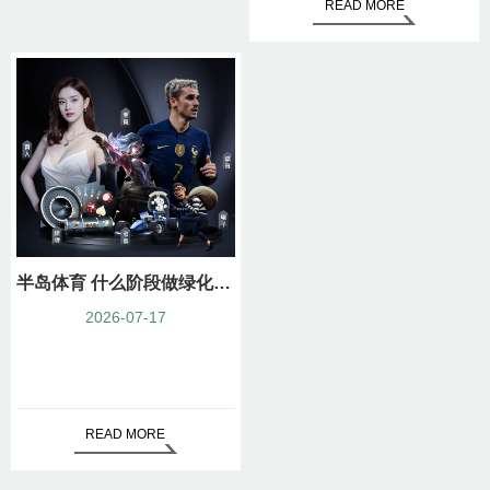
READ MORE
半岛体育 什么阶段做绿化工程
2026-07-17
READ MORE