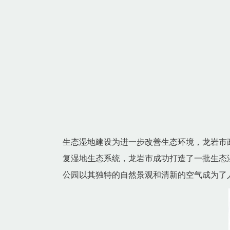
生态湿地建设为进一步改善生态环境，龙岩市
复湿地生态系统，龙岩市成功打造了一批生态
公园以其独特的自然景观和清新的空气成为了