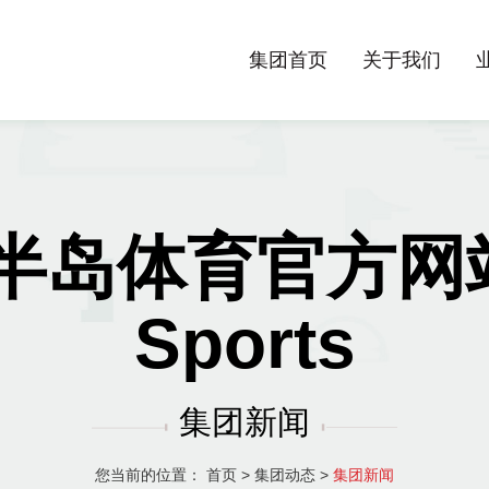
集团首页
关于我们
半岛体育官方网站-
Sports
集团新闻
您当前的位置：
首页
>
集团动态
>
集团新闻