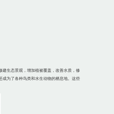
修建生态景观，增加植被覆盖，改善水质，修
还成为了各种鸟类和水生动物的栖息地。这些