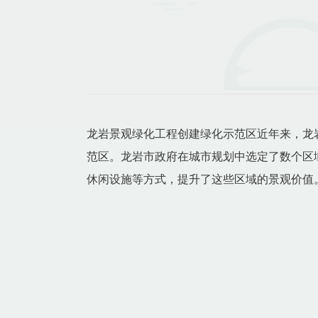
龙岩景观绿化工程创建绿化示范区近年来，龙
范区。龙岩市政府在城市规划中选定了数个区
休闲设施等方式，提升了这些区域的景观价值