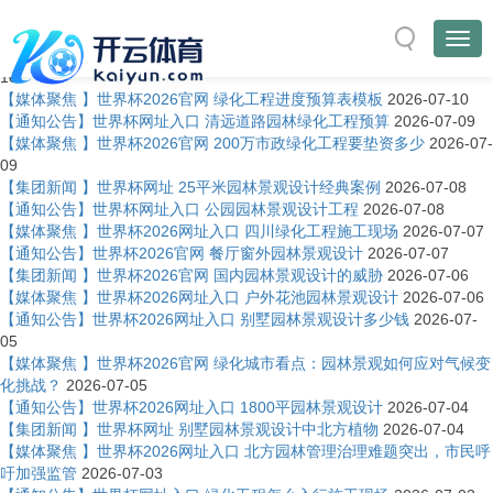
与
“世界杯网址”
相关的标签
首页
TAG标签
【通知公告】世界杯2026网址入口 去哪承接绿化工程好一点
2026-07-
10
【媒体聚焦 】世界杯2026官网 绿化工程进度预算表模板
2026-07-10
【通知公告】世界杯网址入口 清远道路园林绿化工程预算
2026-07-09
【媒体聚焦 】世界杯2026官网 200万市政绿化工程要垫资多少
2026-07-
09
【集团新闻 】世界杯网址 25平米园林景观设计经典案例
2026-07-08
【通知公告】世界杯网址入口 公园园林景观设计工程
2026-07-08
【媒体聚焦 】世界杯2026网址入口 四川绿化工程施工现场
2026-07-07
【通知公告】世界杯2026官网 餐厅窗外园林景观设计
2026-07-07
【集团新闻 】世界杯2026官网 国内园林景观设计的威胁
2026-07-06
【媒体聚焦 】世界杯2026网址入口 户外花池园林景观设计
2026-07-06
【通知公告】世界杯2026网址入口 别墅园林景观设计多少钱
2026-07-
05
【媒体聚焦 】世界杯2026官网 绿化城市看点：园林景观如何应对气候变
化挑战？
2026-07-05
【通知公告】世界杯2026网址入口 1800平园林景观设计
2026-07-04
【集团新闻 】世界杯网址 别墅园林景观设计中北方植物
2026-07-04
【媒体聚焦 】世界杯2026网址入口 北方园林管理治理难题突出，市民呼
吁加强监管
2026-07-03