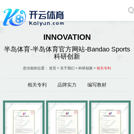
INNOVATION
半岛体育-半岛体育官方网站-Bandao Sports
科研创新
您当前的位置：
首页
>
关于我们
>
科研创新
>
相关专利
相关专利
品牌实力
编写教材